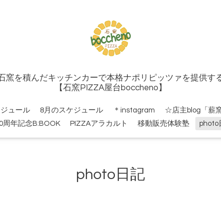
石窯を積んだキッチンカーで本格ナポリピッツァを提供す
【石窯PIZZA屋台boccheno】
ケジュール
8月のスケジュール
＊instagram
☆店主blog「薪
10周年記念B:BOOK
PIZZAアラカルト
移動販売体験塾
phot
photo日記